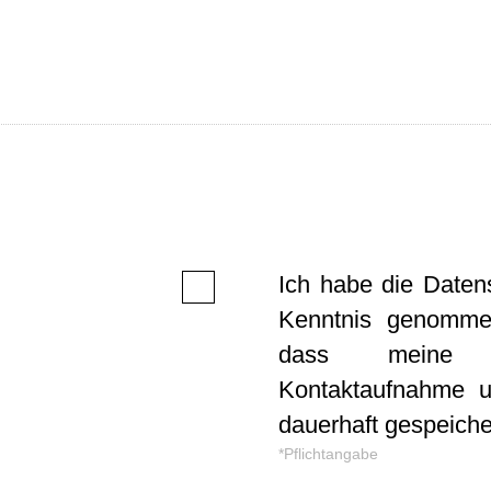
1
Ich habe die Daten
Kenntnis genomme
Bitte
Bitte
dass meine 
lasse
lasse
Kontaktaufnahme u
dieses
dieses
dauerhaft gespeiche
Feld
Feld
*Pflichtangabe
leer.
leer.