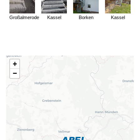
Großalmerode
Kassel
Borken
Kassel
+
−