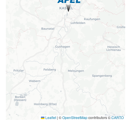
Leaflet
|
©
OpenStreetMap
contributors ©
CARTO