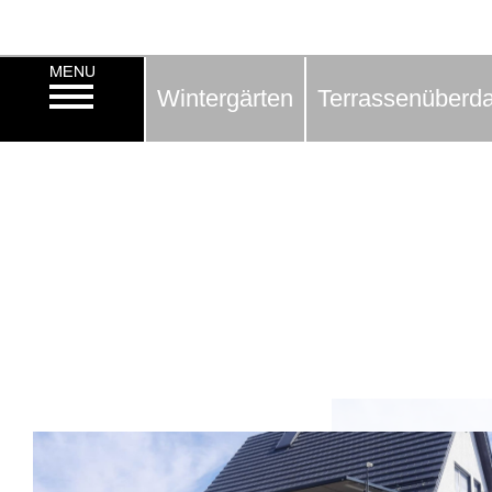
Wintergärten
Terrassenüberd